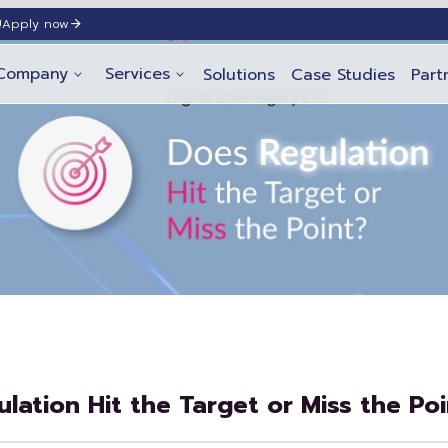
!
Apply now
Company
Services
Solutions
Case Studies
Part
lation Hit the Target or Miss the Poi