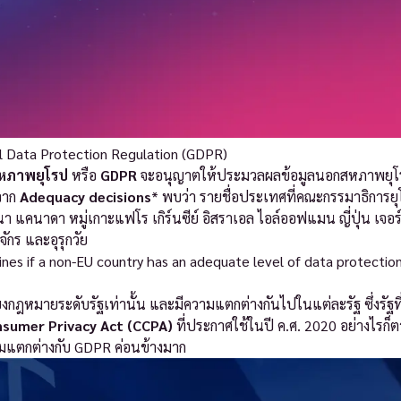
ral Data Protection Regulation (GDPR)
สหภาพยุโรป
หรือ
GDPR
จะอนุญาตให้ประมวลผลข้อมูลนอกสหภาพยุโร
งจาก
Adequacy decisions
* พบว่า รายชื่อประเทศที่คณะกรรมาธิการย
นา แคนาดา หมู่เกาะแฟโร เกิร์นซีย์ อิสราเอล ไอล์ออฟแมน ญี่ปุ่น เจอร์
กร และอุรุกวัย
nes if a non-EU country has an adequate level of data protectio
งกฎหมายระดับรัฐเท่านั้น และมีความแตกต่างกันไปในแต่ละรัฐ ซึ่งรัฐที
nsumer Privacy Act (CCPA)
ที่ประกาศใช้ในปี ค.ศ. 2020 อย่างไรก็
ามแตกต่างกับ GDPR ค่อนข้างมาก