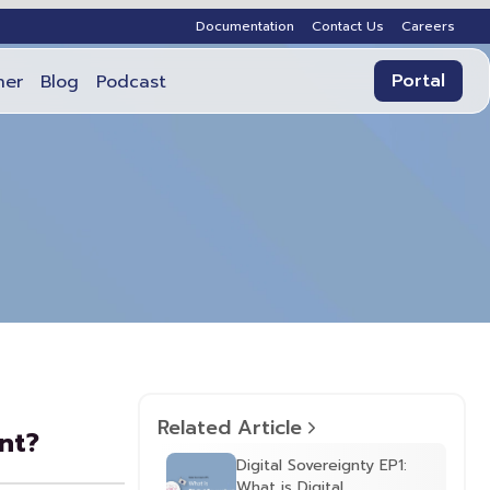
Documentation
Contact Us
Careers
Portal
ner
Blog
Podcast
Related Article
nt?
Digital Sovereignty EP1:
What is Digital