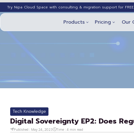
Try Nipa Cloud Space with consulting & migration support for FREE
Products
Pricing
Our 
Tech Knowledge
Digital Sovereignty EP2: Does Regu
Published :
May 24, 2023
Time :
4
min read