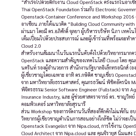
“สำเร็จไปด้วยดีกับงาน Cloud OpenStack ครั้งแรกในอาเซ
Thai OpenStack Foundation ร่วมกับ Electronic Governm
Openstack-Container Conference and Workshop 2016 งาน
อาเซียน ภายใต้แนวคิด “Building Cloud Community with K
ผ่านมา โดยมี ดร.อภิศักดิ์ จุลยา ผู้บริหารบริษัท นิภา เท
เต็มเปี่ยมไปด้วยประสบการณ์ และผู้เข้าร่วมที่พร้อมจะทำคว
Cloud 2.0
สำหรับงานสัมมนาในวันแรกนั้นคับคั่งไปด้วยวิทยากรมากค
OpenStack และความสำคัญของเทคโนโลยี Cloud โดย คุณดำรงศ
นครินท์ รองผู้อำนวยการ สำนักงานรัฐบาลอิเล็กทรอนิกส์ (
ผู้เชี่ยวชาญโดยเฉพาะ อาทิ ดร.กษิดิศ ชาญเชี่ยว Opens
จาก มหาวิทยาลัยธรรมศาสตร์, คุณกรธวัฒน์ พิชิตอัครนิจ Ma
พิจิตรธรรม Senior Software Engineer (Fullstack) จาก 
Insurance Industry, และ ผู้ช่วยศาสตราจารย์ ดร. ชาญวิท
คอมพิวเตอร์ มหาวิทยาลัยสุรนารี
ส่วน Workshop ของการจัดงานวันที่สองก็คึกคักไม่แพ้กัน อบอ
วิทยากรผู้เชียวชาญดำเนินการสอนอย่างใกล้ชิด ไม่ว่าจะเป็
Openstack Evangelist จาก Nipa.cloud, การใช้งาน OpenS
Cloud Architect จาก Nipa.cloud และ คุณจิรายุส นิ่มแส