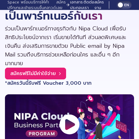
Space พร้อมบริการให้คำ
สมัคร
เอกสาร
ติดต่อ
สมัคร
EN
ปรึกษาและย้ายระบบขึ้นคลาวด์
เลย
ประกอบ
เรา
งาน
เป็นพาร์ทเนอร์กับเรา
ฟรี!
ร่วมเป็นพาร์ทเนอร์ทางธุรกิจกับ Nipa Cloud เพื่อรับ
สิทธิประโยชน์จากเรา เริ่มขายได้ทันที ส่วนลดพิเศษและ
เงินคืน ส่งเสริมการขายด้วย Public email by Nipa
Mail รวมถึงบริการช่วยเหลือก่อนใคร และอื่น ๆ อีก
มากมาย
สมัครฟรีไม่มีค่าใช้จ่าย
*สมัครวันนี้รับฟรี Voucher 3,000 บาท