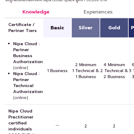
Knowledge
Experiences
Certificate /
Basic
Silver
Gold
P
Partner Tiers
Nipa Cloud :
Partner
Business
Authorization
2 Minimum
4 Minimum
(online)
1 Business
1 Technical &
2 Technical &
3 
Nipa Cloud :
1 Business
2 Business
Partner
Technical
Authorization
(online)
Nipa Cloud
Practitioner
certified
2
2
individuals