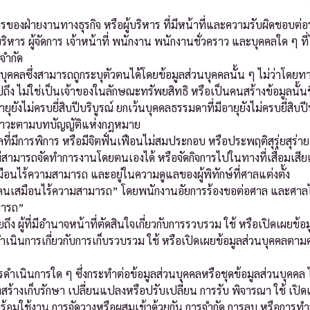
ารของฝ่ายงานทางธุรกิจ หรือผู้บริหาร ที่มีหน้าที่และความรับผิดชอบต
บริหาร ผู้จัดการ เจ้าหน้าที่ พนักงาน พนักงานชั่วคราว และบุคคลใด ๆ ที
จำกัด
บุคคลซึ่งสามารถถูกระบุตัวตนได้โดยข้อมูลส่วนบุคคลนั้น ๆ ไม่ว่าโด
ไปถึง ไม่ใช่เป็นเจ้าของในลักษณะทรัพยสิทธิ หรือเป็นคนสร้างข้อมูลนั้น
ุยังไม่ครบยี่สิบปีบริบูรณ์ ยกเว้นบุคคลธรรมดาที่มีอายุยังไม่ครบยี่สิ
ติภาวะตามบทบัญญัติแห่งกฎหมาย
ที่มีการพิการ หรือมีจิตฟั่นเฟือนไม่สมประกอบ หรือประพฤติสุรุ่ยสุร่
ม่สามารถจัดทำการงานโดยตนเองได้ หรือจัดกิจการไปในทางที่เสื่อมเสี
สมือนไร้ความสามารถ และอยู่ในความดูแลของผู้พิทักษ์ที่ศาลแต่งตั้ง
 “คนเสมือนไร้ความสามารถ” โดยพนักงานอัยการร้องขอต่อศาล และศาลได้ตั
มารถ”
ึง ผู้ที่มีอำนาจหน้าที่ตัดสินใจเกี่ยวกับการรวบรวม ใช้ หรือเปิดเผยข้อ
งดำเนินการเกี่ยวกับการเก็บรวบรวม ใช้ หรือเปิดเผยข้อมูลส่วนบุคคลตาม
ดำเนินการใด ๆ ซึ่งกระทำต่อข้อมูลส่วนบุคคลหรือชุดข้อมูลส่วนบุคคล ไม
งสร้างเก็บรักษา เปลี่ยนแปลงหรือปรับเปลี่ยน การรับ พิจารณา ใช้ เปิด
พร้อมใช้งาน การจัดวางหรือผสมเข้าด้วยกัน การจำกัด การลบ หรือการท