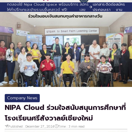
ทดลองใช้ Nipa Cloud Space พร้อมบริการ
สมัคร
เอกสาร
ติดต่อ
สมัคร
ให้คำปรึกษาและย้ายระบบขึ้นคลาวด์ ฟรี!
เลย
ประกอบ
เรา
งาน
Company News
NIPA Cloud ร่วมใจสนับสนุนการศึกษาที่
โรงเรียนศรีสังวาลย์เชียงใหม่
Published :
December 27, 2024
Time :
3
min read