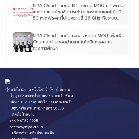
NIPA Cloud ร่วมกับ NT ลงนาม MOU การพัฒนา
และออกแบบโซลูชันการใช้งานโครงข่ายเทคโนโลยี
5G mmWave ที่ย่านความถี่ 26 GHz กับระบบ
เอดจ์คลาวด์ (Edge Cloud)
NIPA Cloud ร่วมกับ มจพ. ลงนาม MOU เพื่อเพิ่ม
ทักษะและถ่ายทอดด้านเทคโนโลยีแก่บุคลากร
ทางการศึกษา
บริษัท นิภา เทคโนโลยี จำกัด (สำนักงาน
ใหญ่) 72 อาคารโทรคมนาคม บางรัก ชั้น 4
ห้อง 401-402 ถนนเจริญกรุง แขวงบางรัก
เขตบางรัก กรุงเทพมหานคร 10500
ติดต่อฝ่ายขาย
+66 9 6789 5925
contact@nipa.cloud
บริการช่วยเหลือด้านเทคนิค