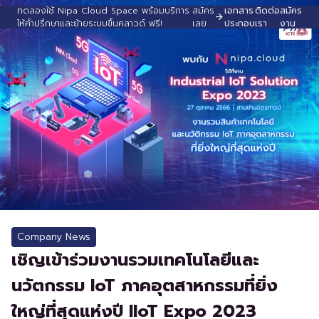
ทดลองใช้ Nipa Cloud Space พร้อมบริการ
สมัคร
เอกสาร
ติดต่อ
สมัคร
ให้คำปรึกษาและย้ายระบบขึ้นคลาวด์ ฟรี!
เลย
ประกอบ
เรา
งาน
Company News
เชิญเข้าร่วมงานรวมเทคโนโลยีและ
นวัตกรรม IoT ภาคอุตสาหกรรมที่ยิ่ง
ใหญ่ที่สุดแห่งปี IIoT Expo 2023