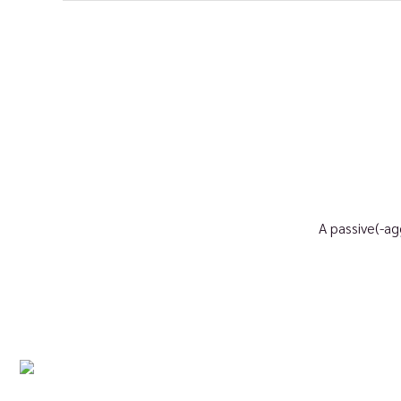
A passive(-ag
ผล
บริษัท นิภา เทคโนโลยี จำกัด (สำนักงานใหญ่) 72 อาคาร
NI