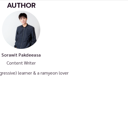
AUTHOR
Sorawit Pakdeeasa
Content Writer
gressive) learner & a ramyeon lover
ิตภัณฑ์
ราคา
PA Cloud IaaS
Public Cloud (NCS)