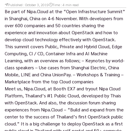
Published :
October 3, 2019
Time :
4
min read
Be part of Nipa.Cloud at the “Open Infrastructure Summit”
in Shanghai, China on 4-6 November. With developers from
over 600 companies and 50 countries sharing the
experience and innovation about OpenStack and how to
develop cloud technology effectively with OpenStack.
This summit covers Public, Private and Hybrid Cloud, Edge
Computing, CI / CD, Container Infra and AI Machine
Learning, with an overview as follows; – Keynotes by world-
class speakers – Use cases from Shanghai Electric, China
Mobile, LINE and China UnionPay. – Workshops & Training –
Marketplace from the top Cloud companies
Meet us, Nipa.Cloud, at Booth EX7 and tryout Nipa Cloud
Platform, Thailand’s #1 Public Cloud, developed by Thais
with OpenStack. And also, the discussion forum sharing
experiences from Nipa.Cloud – “Build and expand from the
center to the success of Thailand’s first OpenStack public
cloud.” It is a big challenge to deploy OpenStack as a first
public cloud in Thailand with self-portal and 50+ compute