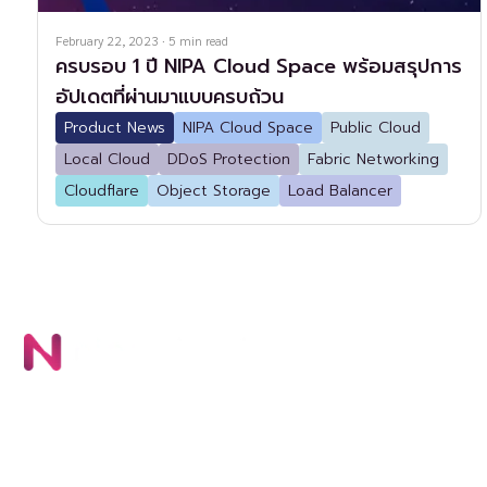
February 22, 2023
·
5
min read
ครบรอบ 1 ปี NIPA Cloud Space พร้อมสรุปการ
อัปเดตที่ผ่านมาแบบครบถ้วน
Product News
NIPA Cloud Space
Public Cloud
Local Cloud
DDoS Protection
Fabric Networking
Cloudflare
Object Storage
Load Balancer
ผล
NI
บริษัท นิภา เทคโนโลยี จำกัด (สำนักงานใหญ่) 72 อาคาร
Ob
โทรคมนาคม บางรัก ชั้น 4 ห้อง 401-402 ถนนเจริญกรุง
Lo
แขวงบางรัก เขตบางรัก กรุงเทพมหานคร 10500
ติดต่อฝ่ายขาย
บริการช่วยเหลือด้านเทคนิค
+66 9 6789 5925
+66 8 6328 3030