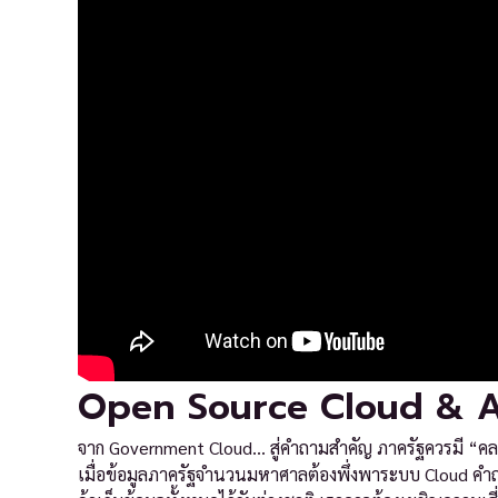
Open Source Cloud & A
จาก Government Cloud… สู่คำถามสำคัญ ภาครัฐควรมี “คล
เมื่อข้อมูลภาครัฐจำนวนมหาศาลต้องพึ่งพาระบบ Cloud คำถาม