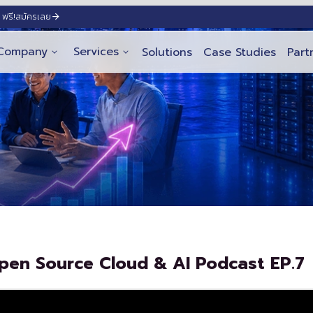
ฟรี!
สมัครเลย
Company
Services
Solutions
Case Studies
Part
Open Source Cloud & AI Podcast EP.7