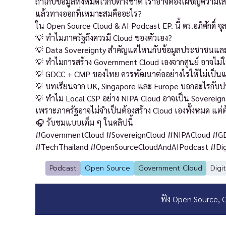
ถ้าเก็บข้อมูลทั้งหมดไว้กับต่างชาติ เราอาจต้องเผชิญความเ
แล้วทางออกที่เหมาะสมคืออะไร?
ใน Open Source Cloud & AI Podcast EP. นี้ ดร.อภิศักดิ์
💡 ทำไมภาครัฐถึงควรมี Cloud ของตัวเอง?
💡 Data Sovereignty สำคัญแค่ไหนกับข้อมูลประชาชนแล
💡 ทำไมการสร้าง Government Cloud เองจากศูนย์ อาจไม่ใช่ค
💡 GDCC + CMP ของไทย ควรพัฒนาต่ออย่างไรให้ไม่เป็นแค่
💡 บทเรียนจาก UK, Singapore และ Europe บอกอะไรกับ
💡 ทำไม Local CSP อย่าง NIPA Cloud อาจเป็น Sovereig
เพราะภาครัฐอาจไม่จำเป็นต้องสร้าง Cloud เองทั้งหมด แ
🎧 รับชมแบบเต็ม ๆ ในคลิปนี้
#GovernmentCloud #SovereignCloud #NIPACloud #GDC
#TechThailand #OpenSourceCloudAndAIPodcast #Digi
Podcast
Open Source
Government Cloud
Digi
ฟัง Open Source, Cl