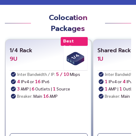
Colocation
Packages
Best
Seller
1/4 Rack
Shared Rack
9U
1U
5 / 10
Inter Bandwidth / IP:
Mbps
Inter Bandwidth 
4
16
1
4
IPv4 or
IPv6
IPv4 or
IPv6
3
6
1
1
1
AMP |
Outlets
|
Source
AMP |
Outlet
16
1
Breaker:
Main
AMP
Breaker:
Main