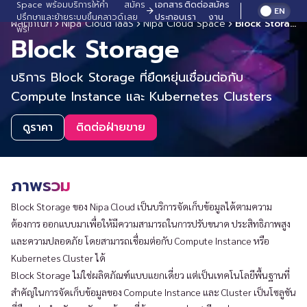
Space พร้อมบริการให้คำ
สมัคร
เอกสาร
ติดต่อ
สมัคร
EN
ปรึกษาและย้ายระบบขึ้นคลาวด์
เลย
ประกอบ
เรา
งาน
ผลิตภัณฑ์
Nipa Cloud IaaS
Nipa Cloud Space
Block Storage
ฟรี!
Block Storage
บริการ Block Storage ที่ยืดหยุ่นเชื่อมต่อกับ
Compute Instance และ Kubernetes Clusters
ดูราคา
ติดต่อฝ่ายขาย
ภาพรวม
Block Storage ของ Nipa Cloud เป็นบริการจัดเก็บข้อมูลได้ตามความ
ต้องการ ออกแบบมาเพื่อให้มีความสามารถในการปรับขนาด ประสิทธิภาพสูง
และความปลอดภัย โดยสามารถเชื่อมต่อกับ Compute Instance หรือ
Kubernetes Cluster ได้
Block Storage ไม่ใช่ผลิตภัณฑ์แบบแยกเดี่ยว แต่เป็นเทคโนโลยีพื้นฐานที่
สำคัญในการจัดเก็บข้อมูลของ Compute Instance และ Cluster เป็นโซลูชัน