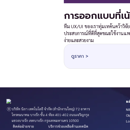
การออกแบบที่เน้น
ทีม UX/UI ของเราทุ่มเทค้นคว้าวิจั
ประสบการณ์ที่ดีที่สุดขณะใช้งานแ
ง่ายและสวยงาม
ดูราคา >
ผล
บริษัท นิภา เทคโนโลยี จำกัด (สำนักงานใหญ่) 72 อาคาร
NI
โทรคมนาคม บางรัก ชั้น 4 ห้อง 401-402 ถนนเจริญกรุง
Ob
แขวงบางรัก เขตบางรัก กรุงเทพมหานคร 10500
Lo
ติดต่อฝ่ายขาย
บริการช่วยเหลือด้านเทคนิค