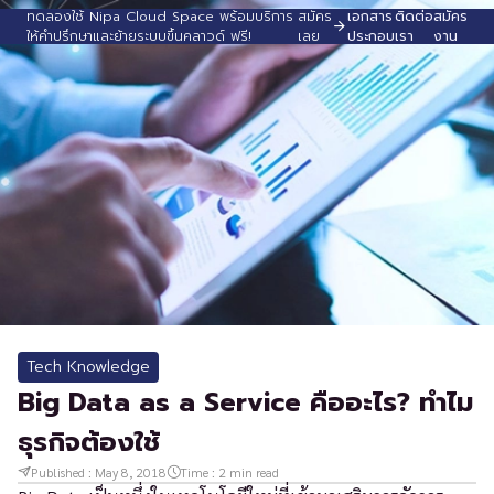
ทดลองใช้ Nipa Cloud Space พร้อมบริการ
สมัคร
เอกสาร
ติดต่อ
สมัคร
ให้คำปรึกษาและย้ายระบบขึ้นคลาวด์ ฟรี!
เลย
ประกอบ
เรา
งาน
Tech Knowledge
Big Data as a Service คืออะไร? ทำไม
ธุรกิจต้องใช้
Published :
May 8, 2018
Time :
2
min read