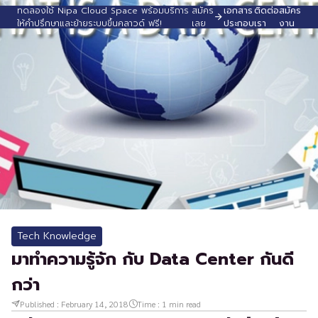
ทดลองใช้ Nipa Cloud Space พร้อมบริการ
สมัคร
เอกสาร
ติดต่อ
สมัคร
ให้คำปรึกษาและย้ายระบบขึ้นคลาวด์ ฟรี!
เลย
ประกอบ
เรา
งาน
Tech Knowledge
มาทำความรู้จัก กับ Data Center กันดี
กว่า
Published :
February 14, 2018
Time :
1
min read