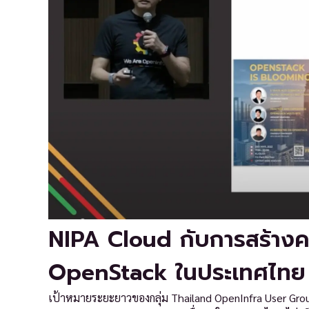
NIPA Cloud กับการสร้างค
OpenStack ในประเทศไทย
เป้าหมายระยะยาวของกลุ่ม Thailand OpenInfra User Grou