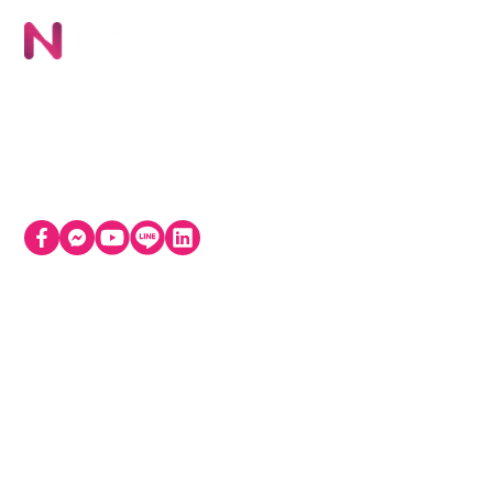
ผล
NI
บริษัท นิภา เทคโนโลยี จำกัด (สำนักงานใหญ่) 72 อาคาร
Ob
โทรคมนาคม บางรัก ชั้น 4 ห้อง 401-402 ถนนเจริญกรุง
Lo
แขวงบางรัก เขตบางรัก กรุงเทพมหานคร 10500
ติดต่อฝ่ายขาย
บริการช่วยเหลือด้านเทคนิค
+66 9 6789 5925
+66 8 6328 3030
อง
contact@nipa.cloud
support@nipa.cloud
เวลาทำการ: 09:00 - 18:00 น. (จ-ศ)
ทำ
เกี
คว
คว
Av
an
Da
©
2026
Nipa Technology Co., Ltd., All Rights Reserved.
|
Privacy Polic