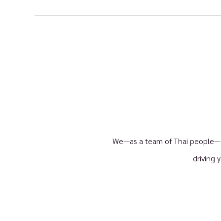
We—as a team of Thai people—ar
driving 