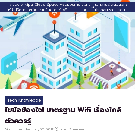
ทดลองใช้ Nipa Cloud Space พร้อมบริการ
สมัคร
เอกสาร
ติดต่อ
สมัคร
ให้คำปรึกษาและย้ายระบบขึ้นคลาวด์ ฟรี!
เลย
ประกอบ
เรา
งาน
Tech Knowledge
ไขข้อข้องใจ! มาตรฐาน Wifi เรื่องใกล้
ตัวควรรู้
Published :
February 20, 2018
Time :
2
min read