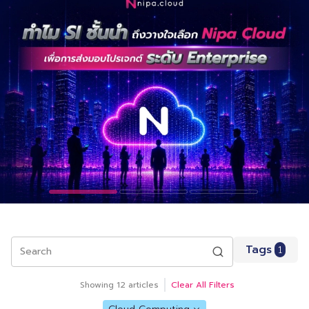
Tags
1
Search
Showing
12
articles
Clear All Filters