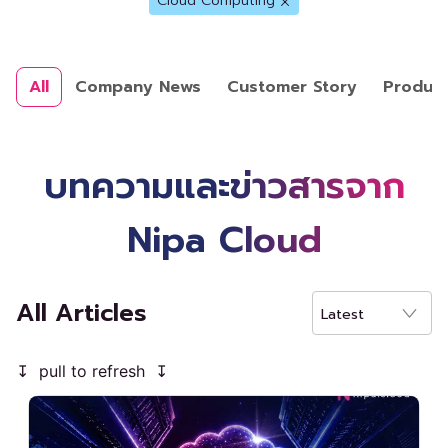
Cloud Computing
All
Company News
Customer Story
Produc
บทความและข่าวสารจาก
Nipa Cloud
All Articles
Latest
↧ pull to refresh ↧