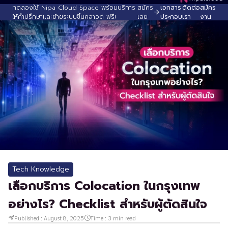
ทดลองใช้ Nipa Cloud Space พร้อมบริการ
สมัคร
เอกสาร
ติดต่อ
สมัคร
ให้คำปรึกษาและย้ายระบบขึ้นคลาวด์ ฟรี!
เลย
ประกอบ
เรา
งาน
Tech Knowledge
เลือกบริการ Colocation ในกรุงเทพ
อย่างไร? Checklist สำหรับผู้ตัดสินใจ
Published :
August 8, 2025
Time :
3
min read