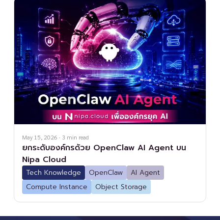
May 15, 2026
·
3
min read
ยกระดับองค์กรด้วย OpenClaw AI Agent บน
Nipa Cloud
Tech Knowledge
OpenClaw
AI Agent
Compute Instance
Object Storage