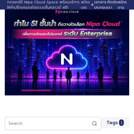
ทดลองใช้ Nipa Cloud Space พร้อมบริการ
สมัคร
เอกสาร
ติดต่อ
สมัคร
ให้คำปรึกษาและย้ายระบบขึ้นคลาวด์ ฟรี!
เลย
ประกอบ
เรา
งาน
Tags
1
Search