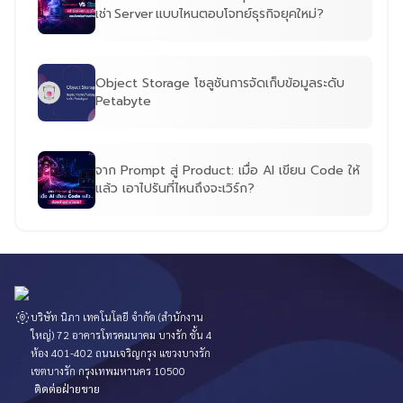
เช่า Server แบบไหนตอบโจทย์ธุรกิจยุคใหม่?
Object Storage โซลูชันการจัดเก็บข้อมูลระดับ
Petabyte
จาก Prompt สู่ Product: เมื่อ AI เขียน Code ให้
แล้ว เอาไปรันที่ไหนถึงจะเวิร์ก?
บริษัท นิภา เทคโนโลยี จำกัด (สำนักงาน
ใหญ่) 72 อาคารโทรคมนาคม บางรัก ชั้น 4
ห้อง 401-402 ถนนเจริญกรุง แขวงบางรัก
เขตบางรัก กรุงเทพมหานคร 10500
ติดต่อฝ่ายขาย