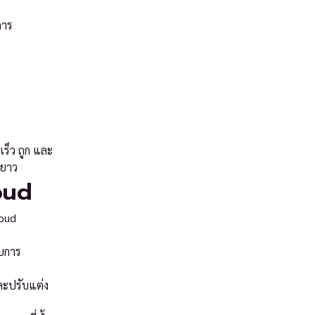
การ
เร็ว ถูก และ
ะยาว
oud
oud
ับการ
ละปรับแต่ง