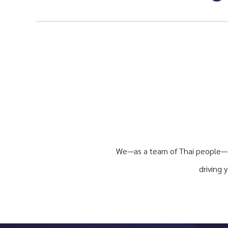
We—as a team of Thai people—ar
driving 