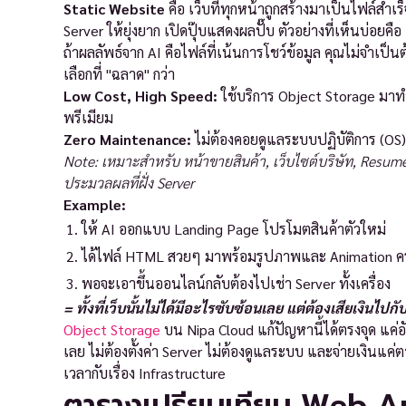
Static Website
คือ เว็บที่ทุกหน้าถูกสร้างมาเป็นไฟล์สำเ
Server ให้ยุ่งยาก เปิดปุ๊บแสดงผลปั๊บ ตัวอย่างที่เห็นบ่อยคือ
ถ้าผลลัพธ์จาก AI คือไฟล์ที่เน้นการโชว์ข้อมูล คุณไม่จำเป็นต
เลือกที่ "ฉลาด" กว่า
Low Cost, High Speed:
ใช้บริการ Object Storage มาทำ
พรีเมียม
Zero Maintenance:
ไม่ต้องคอยดูแลระบบปฏิบัติการ (OS)
Note: เหมาะสำหรับ หน้าขายสินค้า, เว็บไซต์บริษัท, Resume 
ประมวลผลที่ฝั่ง Server
Example:
ให้ AI ออกแบบ Landing Page โปรโมตสินค้าตัวใหม่
ได้ไฟล์ HTML สวยๆ มาพร้อมรูปภาพและ Animation 
พอจะเอาขึ้นออนไลน์กลับต้องไปเช่า Server ทั้งเครื่อง
= ทั้งที่เว็บนั้นไม่ได้มีอะไรซับซ้อนเลย แต่ต้องเสียเงินไปกั
Object Storage
บน Nipa Cloud แก้ปัญหานี้ได้ตรงจุด แค่อั
เลย ไม่ต้องตั้งค่า Server ไม่ต้องดูแลระบบ และจ่ายเงินแค่
เวลากับเรื่อง Infrastructure
ตารางเปรียบเทียบ Web A