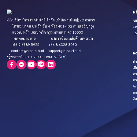
ผล
บริษัท นิภา เทคโนโลยี จำกัด (สำนักงานใหญ่) 72 อาคาร
NI
โทรคมนาคม บางรัก ชั้น 4 ห้อง 401-402 ถนนเจริญกรุง
Ob
แขวงบางรัก เขตบางรัก กรุงเทพมหานคร 10500
Lo
ติดต่อฝ่ายขาย
บริการช่วยเหลือด้านเทคนิค
+66 9 6789 5925
+66 8 6328 3030
contact@nipa.cloud
support@nipa.cloud
อง
เวลาทำการ: 09:00 - 18:00 น. (จ-ศ)
ทำ
เกี
คว
คว
Av
an
Da