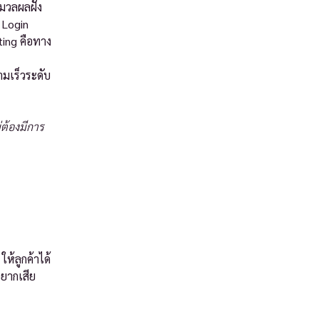
มวลผลฝั่ง
 Login
sting คือทาง
ามเร็วระดับ
่ต้องมีการ
ห้ลูกค้าได้
อยากเสีย