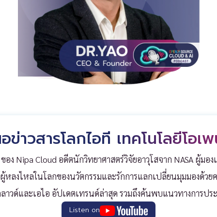
ข่าวสารโลกไอที เทคโนโลยีโอเพ
 ของ Nipa Cloud อดีตนักวิทยาศาสตร์วิจัยอาวุโสจาก NASA
ผู้มอ
ผู้หลงไหล
ในโลกของ
นวัตกรรมและรักการแลกเปลี่ยนมุมมองด้วยค
ลาวด์และเอไอ อัปเดตเทรนด์ล่าสุด รวมถึงค้นพบแนวทางการประย
Listen on