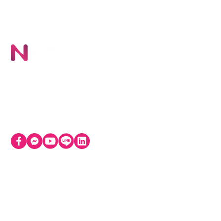
ผล
NI
บริษัท นิภา เทคโนโลยี จำกัด (สำนักงานใหญ่) 72 อาคาร
Ob
โทรคมนาคม บางรัก ชั้น 4 ห้อง 401-402 ถนนเจริญกรุง
Lo
แขวงบางรัก เขตบางรัก กรุงเทพมหานคร 10500
ติดต่อฝ่ายขาย
บริการช่วยเหลือด้านเทคนิค
+66 9 6789 5925
+66 8 6328 3030
อง
contact@nipa.cloud
support@nipa.cloud
เวลาทำการ: 09:00 - 18:00 น. (จ-ศ)
ทำ
เกี
คว
คว
Av
an
Da