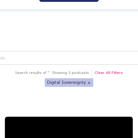
Search
results of
‘
’
Showing
3
podcasts
Clear All Filters
Digital Sovereignty