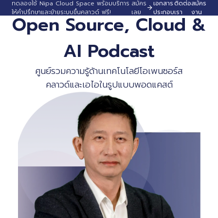
ทดลองใช้ Nipa Cloud Space พร้อมบริการ
สมัคร
เอกสาร
ติดต่อ
สมัคร
ให้คำปรึกษาและย้ายระบบขึ้นคลาวด์ ฟรี!
เลย
ประกอบ
เรา
งาน
Open Source, Cloud &
AI Podcast
ศูนย์รวมความรู้ด้านเทคโนโลยีโอเพนซอร์ส
คลาวด์และเอไอในรูปแบบพอดแคสต์