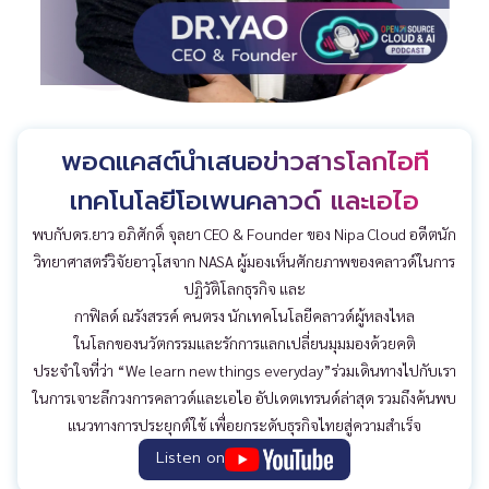
พอดแคสต์นำเสนอข่าวสารโลกไอที
เทคโนโลยีโอเพนคลาวด์ และเอไอ
พบกับดร.ยาว อภิศักดิ์ จุลยา CEO & Founder ของ Nipa Cloud อดีตนัก
วิทยาศาสตร์วิจัยอาวุโสจาก NASA
ผู้มองเห็นศักยภาพของคลาวด์ในการ
ปฏิวัติโลกธุรกิจ
และ
กาฟิลด์ ณรังสรรค์ คนตรง นักเทคโนโลยีคลาวด์
ผู้หลงไหล
ในโลกของ
นวัตกรรมและรักการแลกเปลี่ยนมุมมองด้วยคติ
ประจำใจที่ว่า “We learn new things everyday”
ร่วมเดินทางไปกับเรา
ในการเจาะลึกวงการคลาวด์และเอไอ อัปเดตเทรนด์ล่าสุด รวมถึงค้นพบ
แนวทางการประยุกต์ใช้
เพื่อยกระดับธุรกิจไทยสู่ความสำเร็จ
Listen on