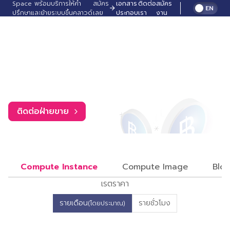
Space พร้อมบริการให้คำ
สมัคร
เอกสาร
ติดต่อ
สมัคร
EN
ปรึกษาและย้ายระบบขึ้นคลาวด์
เลย
ประกอบ
เรา
งาน
Nipa Cloud Space
ฟรี!
Pricing
ราคาที่แสดงเป็นราคาสำหรับแพ็คเกจ self-service
รายปี
ติดต่อฝ่ายขาย
Compute Instance
Compute Image
Bloc
เรตราคา
รายเดือน
รายชั่วโมง
(โดยประมาณ)