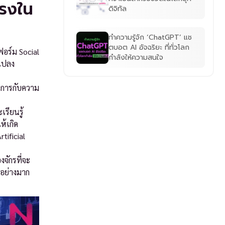
แรงใน
ดิจิทัล
ทำความรู้จัก ‘ChatGPT’ แช
ตบอต AI อัจฉริยะ ที่ทั่วโลก
ฟอร์ม Social
กำลังให้ความสนใจ
นแปลง
ดการกับความ
รียนรู้
ห้เกิด
tificial
จักรที่จะ
้อย่างมาก