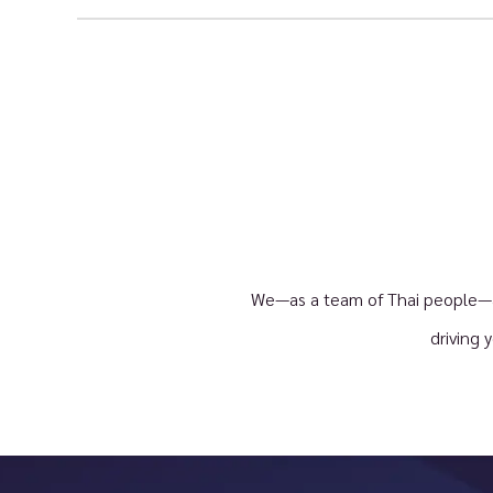
We—as a team of Thai people—ar
driving 