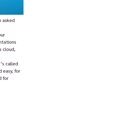
n asked
our
ntations
s cloud,
’s called
 easy, for
 for