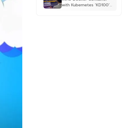
with Kubernetes ‘KD100’
และ ‘KD200’ ให้กับบริษัท จัน
วาณิชย์ ซีเคียวริตี้ พริ้นท์ติ้ง
จำกัด