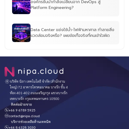
องค์กรชั้นนำกำลังเปลี่ยนจาก DevOps สู่
Platform Engineering?
Data Center แย่งใช้น้ำ-ไฟฟ้ามหาศาล ทำลายสิ่ง
แวดล้อมจริงหรือ? เผยข้อเท็จจริงที่คนเข้าใจผิด
บริษัท นิภา เทคโนโลยี จำกัด (สำนักงาน
ใหญ่) 72 อาคารโทรคมนาคม บางรัก ชั้น 4
ห้อง 401-402 ถนนเจริญกรุง แขวงบางรัก
เขตบางรัก กรุงเทพมหานคร 10500
ติดต่อฝ่ายขาย
+66 9 6789 5925
contact@nipa.cloud
บริการช่วยเหลือด้านเทคนิค
+66 8 6328 3030