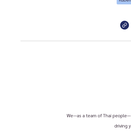
Kuber
We—as a team of Thai people—ar
driving 