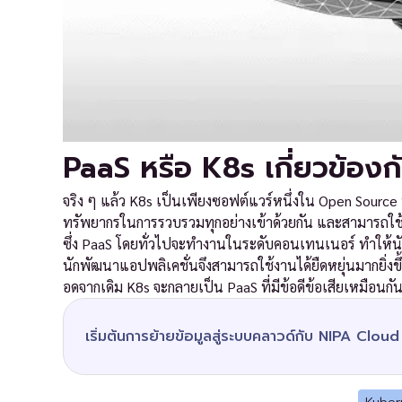
PaaS หรือ K8s เกี่ยวข้องกั
จริง ๆ แล้ว K8s เป็นเพียงซอฟต์แวร์หนึ่งใน Open Source 
ทรัพยากรในการรวบรวมทุกอย่างเข้าด้วยกัน และสามารถใช้
ซึ่ง PaaS โดยทั่วไปจะทำงานในระดับคอนเทนเนอร์ ทำให้นัก
นักพัฒนาแอปพลิเคชั่นจึงสามารถใช้งานได้ยืดหยุ่นมากยิ่งขึ
อดจากเดิม K8s จะกลายเป็น PaaS ที่มีข้อดีข้อเสียเหมือนกั
เริ่มต้นการย้ายข้อมูลสู่ระบบคลาวด์กับ NIPA Cloud ว