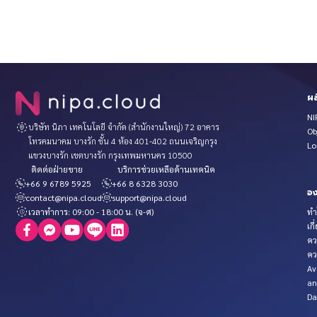
ผล
NI
บริษัท นิภา เทคโนโลยี จำกัด (สำนักงานใหญ่) 72 อาคาร
Ob
โทรคมนาคม บางรัก ชั้น 4 ห้อง 401-402 ถนนเจริญกรุง
Lo
แขวงบางรัก เขตบางรัก กรุงเทพมหานคร 10500
ติดต่อฝ่ายขาย
บริการช่วยเหลือด้านเทคนิค
+66 9 6789 5925
+66 8 6328 3030
อง
contact@nipa.cloud
support@nipa.cloud
เวลาทำการ: 09:00 - 18:00 น. (จ-ศ)
ทำ
เกี
คว
คว
Av
an
Da