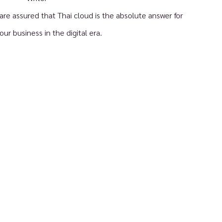
e assured that Thai cloud is the absolute answer for
your business in the digital era.
ิตภัณฑ์
ราคา
PA Cloud IaaS
Public Cloud (NCS)
ject Storage (S3)
คำนวณราคา
ad Balancer
ค์กร
ซัพพอร์ต
ไมต้อง NIPA Cloud
บริการช่วยเหลือด้านเทคนิค
่ยวกับนิภา
สถานะระบบ
ามน่าเชื่อถือและ
NIPA Cloud SLAs
ามปลอดภัย
นโยบายของ NIPA