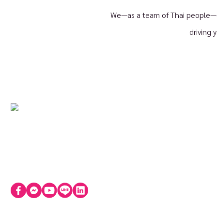
We—as a team of Thai people—ar
driving 
ผล
บริษัท นิภา เทคโนโลยี จำกัด (สำนักงานใหญ่) 72 อาคาร
NI
โทรคมนาคม บางรัก ชั้น 4 ห้อง 401-402 ถนนเจริญกรุง
Ob
แขวงบางรัก เขตบางรัก กรุงเทพมหานคร 10500
Lo
ติดต่อฝ่ายขาย
บริการช่วยเหลือด้านเทคนิค
+66 9 6789 5925
+66 8 6328 3030
contact@nipa.cloud
support@nipa.cloud
อง
เวลาทำการ: 09:00 - 18:00 น. (จ-ศ)
ทำ
เกี
คว
คว