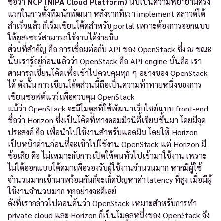
ชื่อว่า
NCP (NIPA Cloud Platform)
นับเป็นความพยายามครั้ง
แรกในการตั้งทีมนักพัฒนา หลังจากที่เรา implement คลาวด์ได้
สำเร็จแล้ว ก็เริ่มเขียนโค้ดสำหรับ portal เพราะต้องการออกแบบ
ให้ยูสเซอร์สามารถใช้งานได้ง่ายขึ้น
ส่วนที่สำคัญ คือ การเชื่อมต่อกับ API ของ OpenStack ซึ่ง ณ ขณะ
นั้นเรารู้อยู่ก่อนแล้วว่า OpenStack คือ API engine นั่นคือ เรา
สามารถเขียนโค้ดเพื่อเข้าไปควบคุมทุก ๆ อย่างของ OpenStack
ได้ ดังนั้น การเขียนโค้ดส่วนนี้ถือเป็นความท้าทายหนึ่งของการ
เขียนซอฟต์แวร์เพื่อควบคุม OpenStack
แม้ว่า OpenStack จะมีโมดูลที่ใช้พัฒนาเว็บไซต์แบบ front-end
ชื่อว่า Horizon ซึ่งเป็นโค้ดที่ทางคอมมิวนิตี้เขียนขึ้นมา โดยมีจุด
ประสงค์ คือ เพื่อนำไปใช้งานสำหรับแอดมิน โดยให้ Horizon
เป็นหน้าด่านก่อนที่จะเข้าไปใช้งาน OpenStack แต่ Horizon มี
ข้อเสีย คือ ไม่เหมาะกับการเปิดให้คนทั่วไปเข้ามาใช้งาน เพราะ
ไม่ได้ออกแบบโค้ดมาเพื่อรองรับผู้ใช้งานจำนวนมาก หากมีผู้ใช้
จำนวนมากเข้ามาพร้อมกันก็จะเกิดปัญหาค่า latency ที่สูง เมื่อมีผู้
ใช้งานจำนวนมาก ทุกอย่างจะดีเลย์
ดังที่เรากล่าวไปตอนต้นว่า OpenStack เหมาะสำหรับการทำ
private cloud และ Horizon ก็เป็นโมดูลหนึ่งของ OpenStack จึง