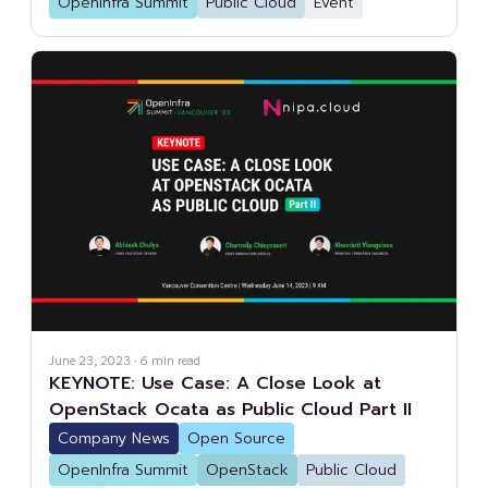
OpenInfra Summit
Public Cloud
Event
June 23, 2023
·
6
min read
KEYNOTE: Use Case: A Close Look at
OpenStack Ocata as Public Cloud Part II
Company News
Open Source
OpenInfra Summit
OpenStack
Public Cloud