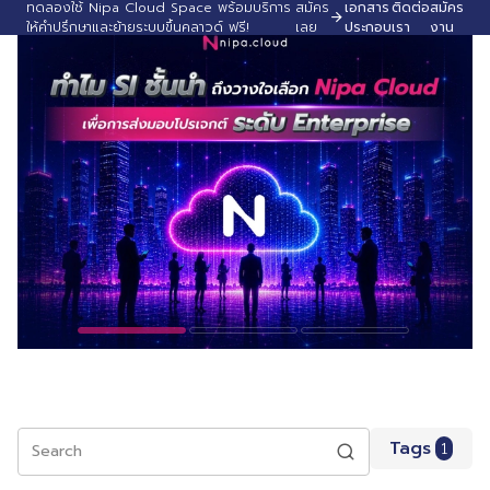
ทดลองใช้ Nipa Cloud Space พร้อมบริการ
สมัคร
เอกสาร
ติดต่อ
สมัคร
ให้คำปรึกษาและย้ายระบบขึ้นคลาวด์ ฟรี!
เลย
ประกอบ
เรา
งาน
Tags
1
Search