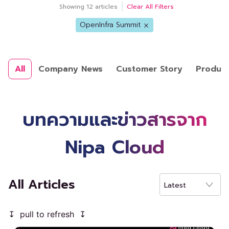
Showing
12
articles
Clear All Filters
OpenInfra Summit
All
Company News
Customer Story
Produc
บทความและข่าวสารจาก
Nipa Cloud
All Articles
Latest
↧ pull to refresh ↧