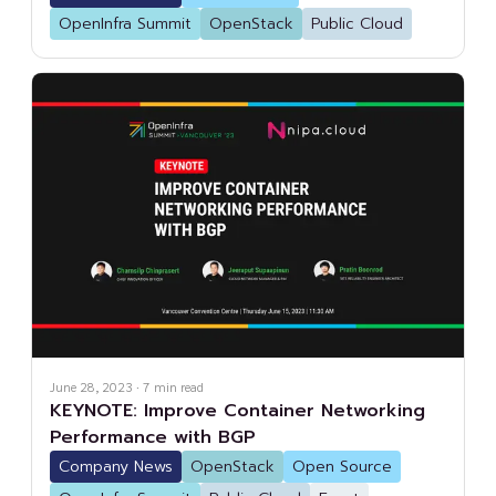
OpenInfra Summit
OpenStack
Public Cloud
June 28, 2023
·
7
min read
KEYNOTE: Improve Container Networking
Performance with BGP
Company News
OpenStack
Open Source