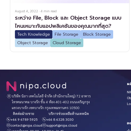
August 4, 2022
·
4
min read
ระหว่าง File, Block และ Object Storage แบบ
ไหนเหมาะกับแอปพลิเคชันของคุณมากที่สุด?
Tech Knowledge
File Storage
Block Storage
Object Storage
Cloud Storage
ผล
NI
บริษัท นิภา เทคโนโลยี จำกัด (สำนักงานใหญ่) 72 อาคาร
Ob
โทรคมนาคม บางรัก ชั้น 4 ห้อง 401-402 ถนนเจริญกรุง
Lo
แขวงบางรัก เขตบางรัก กรุงเทพมหานคร 10500
ติดต่อฝ่ายขาย
บริการช่วยเหลือด้านเทคนิค
+66 9 6789 5925
+66 8 6328 3030
อง
contact@nipa.cloud
support@nipa.cloud