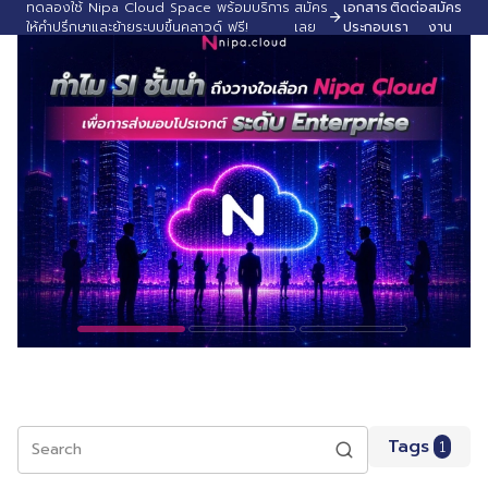
ทดลองใช้ Nipa Cloud Space พร้อมบริการ
สมัคร
เอกสาร
ติดต่อ
สมัคร
ให้คำปรึกษาและย้ายระบบขึ้นคลาวด์ ฟรี!
เลย
ประกอบ
เรา
งาน
Tags
1
Search