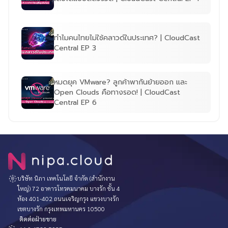
ทำไมคนไทยไม่ใช้คลาวด์ในประเทศ? | CloudCast
Central EP 3
หมดยุค VMware? ลูกค้าพากันย้ายออก และ
Open Clouds คือทางรอด! | CloudCast
Central EP 6
บริษัท นิภา เทคโนโลยี จำกัด (สำนักงาน
ใหญ่) 72 อาคารโทรคมนาคม บางรัก ชั้น 4
ห้อง 401-402 ถนนเจริญกรุง แขวงบางรัก
เขตบางรัก กรุงเทพมหานคร 10500
ติดต่อฝ่ายขาย