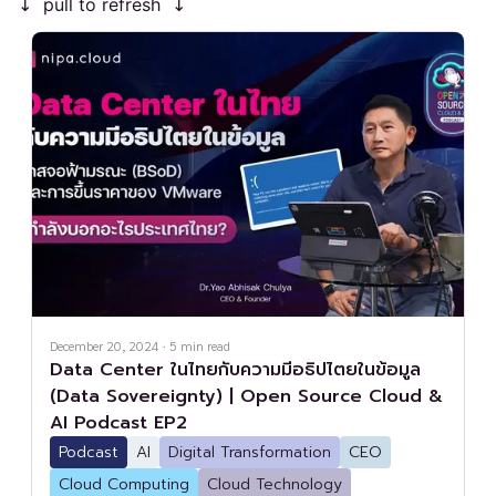
↧ pull to refresh ↧
December 20, 2024
·
5
min read
Data Center ในไทยกับความมีอธิปไตยในข้อมูล
(Data Sovereignty) | Open Source Cloud &
AI Podcast EP2
Podcast
AI
Digital Transformation
CEO
Cloud Computing
Cloud Technology