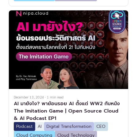
December 13, 2024
·
1
min read
AI มายังไง? พาย้อนรอย AI ตั้งแต่ WW2 กับหนัง
The Imitation Game | Open Source Cloud
& AI Podcast EP1
Podcast
AI
Digital Transformation
CEO
Cloud Computing
Cloud Technology