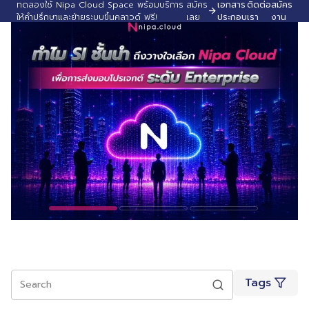
ทดลองใช้ Nipa Cloud Space พร้อมบริการ
สมัคร
เอกสาร
ติดต่อ
สมัคร
ให้คำปรึกษาและย้ายระบบขึ้นคลาวด์ ฟรี!
เลย
ประกอบ
เรา
งาน
Tags
Search