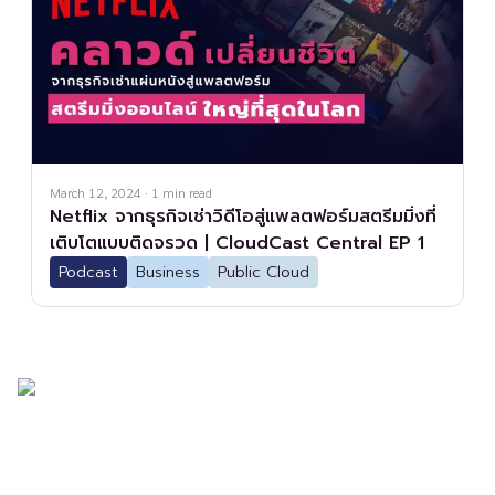
March 12, 2024
·
1
min read
Netflix จากธุรกิจเช่าวิดีโอสู่แพลตฟอร์มสตรีมมิ่งที่
เติบโตแบบติดจรวด | CloudCast Central EP 1
Podcast
Business
Public Cloud
บริษัท นิภา เทคโนโลยี จำกัด (สำนักงาน
ใหญ่) 72 อาคารโทรคมนาคม บางรัก ชั้น 4
ห้อง 401-402 ถนนเจริญกรุง แขวงบางรัก
เขตบางรัก กรุงเทพมหานคร 10500