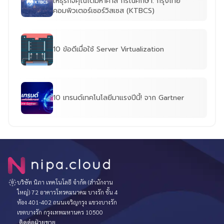
ให้ธุรกิจคุณได้มหาศาล กรณีศึกษา: กรุงไทย
คอมพิวเตอร์เซอร์วิสเซส (KTBCS)
10 ข้อดีเมื่อใช้ Server Virtualization
10 เทรนด์เทคโนโลยีมาแรงปีนี้! จาก Gartner
บริษัท นิภา เทคโนโลยี จำกัด (สำนักงาน
ใหญ่) 72 อาคารโทรคมนาคม บางรัก ชั้น 4
ห้อง 401-402 ถนนเจริญกรุง แขวงบางรัก
เขตบางรัก กรุงเทพมหานคร 10500
ติดต่อฝ่ายขาย