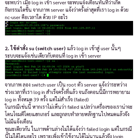
จะพบว่า เมื่อ log in เข้า server จะพบแจ้งเตือนทันทีว่าเกิด
กิจกรรมใดขึ้น จากภาพ server แจ้งว่าครั้งล่าสุดที่เรา log in ด้วย
nc-user คือเวลาใด ด้วย IP อะไร
2. ใช้คำสั่ง su (switch user)
แล้ว log in เข้าสู่ user นั้นๆ
ระบบจะแจ้งเช่นเดียวกับตอนที่ log in เข้า server
จากภาพ ลอง switch user เป็น root ตัว server แจ้งว่าระหว่าง
ช่วงเวลาที่เรา log in สำเร็จครั้งที่แล้ว จนถึงตอนนี้มีการพยายาม
log in ทั้งหมด 39 ครั้ง แต่ไม่สำเร็จ (failed)
ในกรณีเช่นนี้ หากเราไม่เห็นว่า failed แปลว่าเครื่องของเราน่าจะ
โดนโจมตีโดยแฮกเกอร์ และถูกลบทำลายหลักฐานไปหมดแล้วจึง
ไม่มีแจ้งเตือน
ขณะเดียวกัน ในภาพด้านล่างไม่ได้แจ้งว่า failed login แต่ในกรณี
นี้ไม่ได้โดนอะไร เพราะเพิ่งเข้าใช้งานได้ไม่นานแล้วจึง login