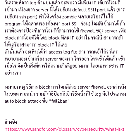
วิเคราะห์จาก log ด้านบนแล้ว จะพบว่า มีเพียง IP เดียวที่โจมตี
เข้ามา เนื่องจาก server นี้ได้เปลี่ยน default SSH port แล้ว (การ
เปลี่ยน ssh port) ทำให้เครื่อง zombie หลายเครื่องที่ไม่ได้
program ให้ฉลาดพอ (ต้องหา port SSH ก่อน) โจมตีเข้ามาได้ ถ้า
เราต้องการป้องกันการโจมตีก็สามารถใช้ firewall ของ server เพื่อ
block การโจมตีได้ โดย block ทีละ IP อย่างในกรณีนี้ สามารถสั่ง
ให้เครื่องสามารถ block IP ได้เลย
ดังนั้นแล้ว จะเห็นได้ว่า access log file สามารถแจ้งได้ว่าใคร
พยายามจะเข้าเครื่อง server ของเรา ใครออก ใครเข้าได้แล้ว เข้า
เมื่อไร จึงเป็นสิ่งที่ควรให้ความสำคัญอย่างมาก โดยเฉพาะชาว IT
อย่างเรา
หมายเหตุ
วิธีการ block การโจมตีด้วย server firewall จะกล่าวถึง
ในบทความหน้า รวมถึงวิธีป้องกันอีกวิธีหนึ่งที่ใช้ log คือโปรแกรม
auto block attack ชื่อ “fail2ban”
อ้างอิง
https://www.sangfor.com/glossary/cybersecurity/what-is-z