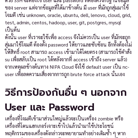
ด้วย SSH จะต้องใช้ user และ password ที่ต้องตรงกับฐานข้อมูล
ของ server แต่จากข้อมูลที่ได้มาข้างต้น มี user ที่มักถูกสุ่มมาใช้
โจมตี เช่น unknown, oracle, ubuntu, dell, lenovo, cloud, grid,
test, admin, centos, hadoop, user, git, postgres, mysql
เป็นต้น
ดังนั้น user ที่เราจะใช้เพื่อ access จึงไม่ควรเป็น user ที่มักจะถูก
สุ่มมาใช้โจมตี ต้องตั้ง password ให้ยาวและซับซ้อน อีกทั้งต้องไม่
ให้สิทธิ์ root สามารถ access เข้ามาได้โดยตรง (สามารถใช้คำสั่ง
su เพื่อสลับเป็น root ได้หลังจากที่ access เข้าถึง server แล้ว)
จากเหตุผลข้างต้นทาง NIPA Cloud จึงใช้ default user เป็น nc-
user เพื่อลดความเสี่ยงจากการถูก brute force attack นั่นเอง
วิธีการป้องกันอื่น ๆ นอกจาก
User และ Password
เครื่องที่โจมตีเข้ามาส่วนใหญ่แล้วจะเป็นเครื่อง zombie หรือ
เครื่องที่โดนแฮกเกอร์เจาะเข้าไปแล้วนำมาใช้ประโยชน์
พฤติกรรมของเครื่องดังกล่าวจะพยายามทำอย่างเดิมซ้ำ ๆ หาก