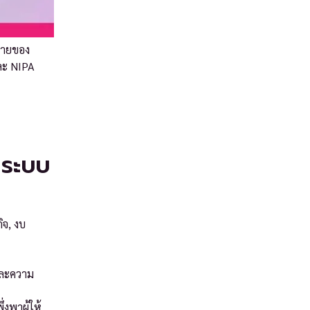
ลายของ
ละ NIPA
กระบบ
ิจ, งบ
และความ
งพาผู้ให้