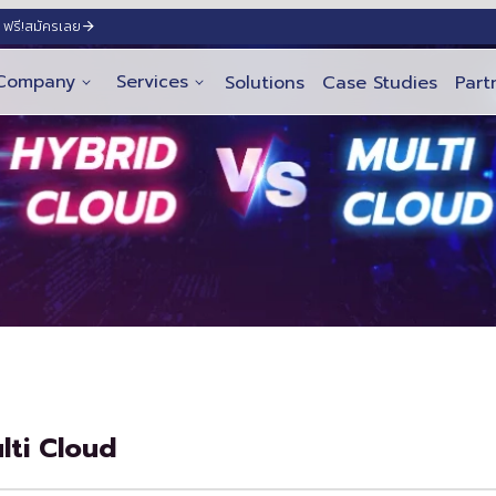
ฟรี!
สมัครเลย
Company
Services
Solutions
Case Studies
Part
lti Cloud