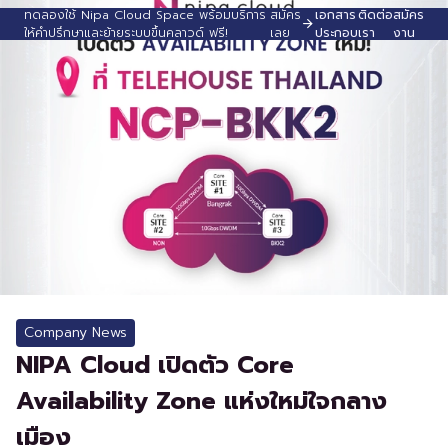
ทดลองใช้ Nipa Cloud Space พร้อมบริการ
สมัคร
เอกสาร
ติดต่อ
สมัคร
ให้คำปรึกษาและย้ายระบบขึ้นคลาวด์ ฟรี!
เลย
ประกอบ
เรา
งาน
Company News
NIPA Cloud เปิดตัว Core
Availability Zone แห่งใหม่ใจกลาง
เมือง