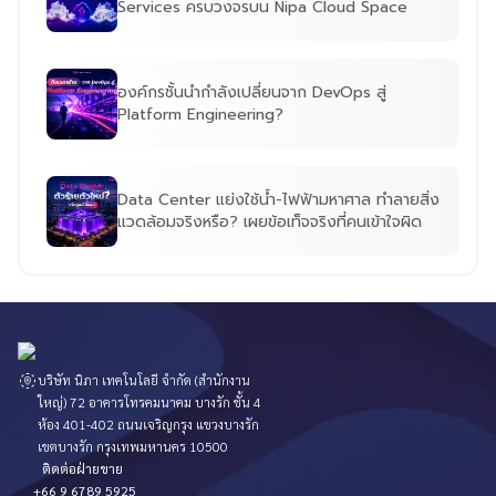
Services ครบวงจรบน Nipa Cloud Space
องค์กรชั้นนำกำลังเปลี่ยนจาก DevOps สู่
Platform Engineering?
Data Center แย่งใช้น้ำ-ไฟฟ้ามหาศาล ทำลายสิ่ง
แวดล้อมจริงหรือ? เผยข้อเท็จจริงที่คนเข้าใจผิด
บริษัท นิภา เทคโนโลยี จำกัด (สำนักงาน
ใหญ่) 72 อาคารโทรคมนาคม บางรัก ชั้น 4
ห้อง 401-402 ถนนเจริญกรุง แขวงบางรัก
เขตบางรัก กรุงเทพมหานคร 10500
ติดต่อฝ่ายขาย
+66 9 6789 5925