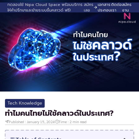
ทดลองใช้ Nipa Cloud Space พร้อมบริการ
สมัคร
เอกสาร
ติดต่อ
สมัคร
ให้คำปรึกษาและย้ายระบบขึ้นคลาวด์ ฟรี!
เลย
ประกอบ
เรา
งาน
Tech Knowledge
ทำไมคนไทยไม่ใช้คลาวด์ในประเทศ?
Published :
January 15, 2024
Time :
2
min read