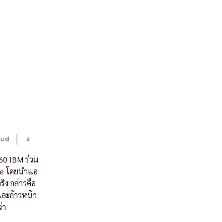
60 IBM ร่วม
bre โดยนำแอ
ิง กล่าวคือ
และก้าวหน้า
่า