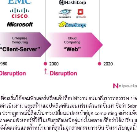
อนที่จะเริ่มใช้คอมพิวเตอร์หรือแล็ปท็อปทำงาน จนมาถึงราวทศวรรษ 19
ารดำเนินงาน และสร้างแอปพลิเคชันเมนเฟรมตัวแรกขึ้นมา ชื่อว่า Sa
ปรากฏการณ์นี้ถือเป็นการเปลี่ยนแปลงเข้าสู่ยุค computing อย่างแท้จร
อมพิวเตอร์ที่ใช้ในเชิงธุรกิจเหนือคู่แข่งในตลาด ก็ถือว่าได้เปรียบ
ึงโดดเด่นและล้ำหน้ามากที่สุดในอุตสาหกรรมการบิน ซึ่งเราเรียกยุคนี้ว