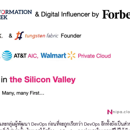
ะกลุ่มผู้พัฒนา DevOps ก่อนที่จะถูกเรียกว่า DevOps อีกทั้งยังเป็นส่