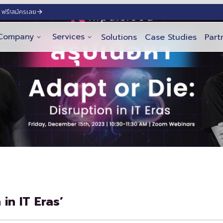
ฟรี!
สมัครเลย
Company
Services
Solutions
Case Studies
Part
 in IT Eras’