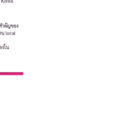
บ Korea
นสำคัญของ
าน local
เองใน