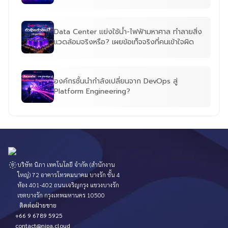
Data Center แย่งใช้น้ำ-ไฟฟ้ามหาศาล ทำลายสิ่ง
แวดล้อมจริงหรือ? เผยข้อเท็จจริงที่คนเข้าใจผิด
องค์กรชั้นนำกำลังเปลี่ยนจาก DevOps สู่
Platform Engineering?
บริษัท นิภา เทคโนโลยี จำกัด (สำนักงาน
ใหญ่) 72 อาคารโทรคมนาคม บางรัก ชั้น 4
ห้อง 401-402 ถนนเจริญกรุง แขวงบางรัก
เขตบางรัก กรุงเทพมหานคร 10500
ติดต่อฝ่ายขาย
+66 9 6789 5925
contact@nipa.cloud